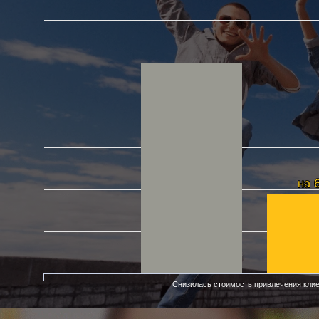
на 
на 
Снизилась стоимость привлечения кли