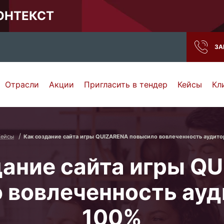
КОНТЕКСТ
ЗА
Отрасли
Акции
Пригласить в тендер
Кейсы
Кл
Нижний Новгород
Тамбов
Самара
Ростов-на-Дону
Кейсы
Как создание сайта игры QUIZARENA повысило вовлеченность аудито
дание сайта игры Q
 вовлеченность ауд
100%