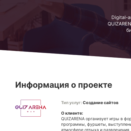
Digital
QUIZARENA
б
Информация о проекте
Тип услуг:
Создание сайтов
О клиенте:
QUIZARENA организует игры в фо
программы, фуршеты, выступлени
атмосфере отдыха и развлечения.