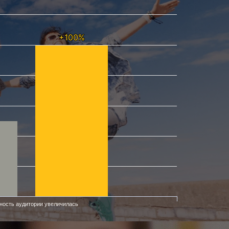
+100%
+100%
ность аудитории увеличилась