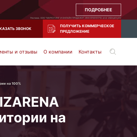
ПОДРОБНЕЕ
Реклама. ООО "МАРКЕТИНГ И ОНЛАЙН ПРОДАЖИ". ИНН 9705151710. erid: 2SDnjdiVyD2
ПОЛУЧИТЬ КОММЕРЧЕСКОЕ
КАЗАТЬ ЗВОНОК
ПРЕДЛОЖЕНИЕ
иенты и отзывы
О компании
Контакты
Воронеж
Тула
Казань
и все регионы РФ
рии на 100%
UIZARENA
итории на