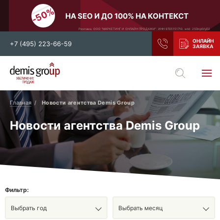
НА SEO И ДО 100% НА КОНТЕКСТ
Реклама. ООО "МАРКЕТИНГ И ОНЛАЙН ПРОДАЖИ". ИНН 9705151710. erid: 2SDnjdiVyD2
+7 (495) 223-66-59
Выберите свой город
Москва
Санкт-Петербург
Главная
Новости агентства Demis Group
Нижний Новгород
Тамбов
Новости агентства Demis Group
Воронеж
Тула
Новосибирск
Екатеринбург
Самара
Ростов-на-Дону
Казань
и все регионы РФ
Фильтр:
Выбрать год
Выбрать месяц