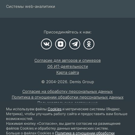
Системы web-аналитики
Присоединяйтесь к нам:
Согласие для авторов и спикеров
Об ИТ-деятельности
Карта сайта
©
2004
-2026.
Demis Group
Согласие на обработку персональных данных
Политика в отношении обработки персональных данных
Пользовательское соглашение
Отзыв согласия на обработку персональных данных
Мы используем файлы
Cookies
и метрические системы (Яндекс.
Метрика), чтобы улучшить работу сайта и предоставить вам больше
возможностей.
Персональные данные опубликованы на сайте при наличии правовых
Нажимая кнопку «Согласен», вы даете согласие на размещение
оснований в соответствии с ч. 1 ст. 6 и ст. 10.1 152-ФЗ. Субъектами
файлов Cookies и обработку данных метрических систем.
установлены запреты на обработку неограниченным кругом лиц
Больше о файлах Cookies в
Политике в отношении обработки
опубликованных персональных данных.