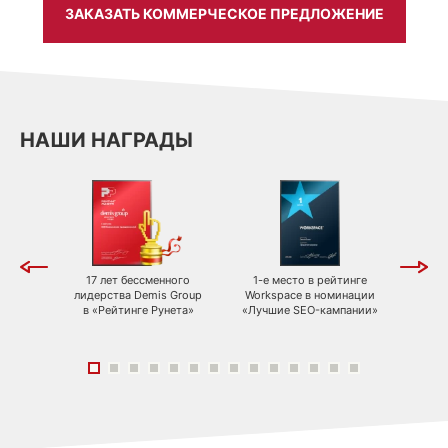
ЗАКАЗАТЬ КОММЕРЧЕСКОЕ ПРЕДЛОЖЕНИЕ
НАШИ НАГРАДЫ
тинге
17 лет бессменного
1-е место в рейтинге
3-е 
pace в
лидерства Demis Group
Workspace в номинации
Works
ивные
в «Рейтинге Рунета»
«Лучшие SEO-кампании»
«
 в