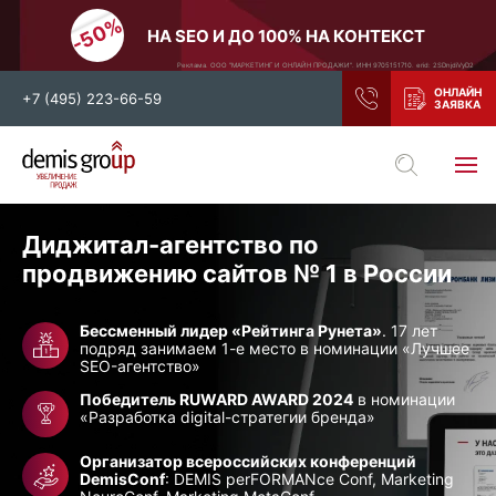
НА SEO И ДО 100% НА КОНТЕКСТ
Реклама. ООО "МАРКЕТИНГ И ОНЛАЙН ПРОДАЖИ". ИНН 9705151710. erid: 2SDnjdiVyD2
+7 (495) 223-66-59
Выберите свой город
Москва
Санкт-Петербург
Диджитал-агентство по
Нижний Новгород
Тамбов
продвижению
сайтов
№ 1 в России
Воронеж
Тула
Бессменный лидер «Рейтинга Рунета»
. 17 лет
Новосибирск
Екатеринбург
подряд занимаем 1-е место в номинации «Лучшее
SEO-агентство»
Самара
Ростов-на-Дону
Победитель RUWARD AWARD 2024
в номинации
Казань
и все регионы РФ
«Разработка digital-стратегии бренда»
Организатор всероссийских конференций
DemisConf
: DEMIS perFORMANce Conf, Marketing