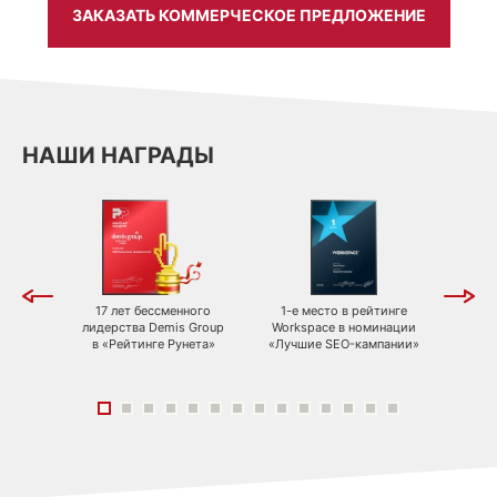
ЗАКАЗАТЬ КОММЕРЧЕСКОЕ ПРЕДЛОЖЕНИЕ
НАШИ НАГРАДЫ
тинге
17 лет бессменного
1-е место в рейтинге
2-е 
pace в
лидерства Demis Group
Workspace в номинации
Works
ивные
в «Рейтинге Рунета»
«Лучшие SEO-кампании»
«
 в