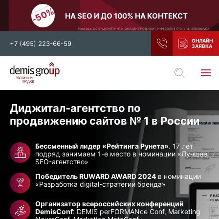
НА SEO И ДО 100% НА КОНТЕКСТ
Реклама. ООО "МАРКЕТИНГ И ОНЛАЙН ПРОДАЖИ". ИНН 9705151710. erid: 2SDnjdiVyD2
+7 (495) 223-66-59
Выберите свой город
Москва
Санкт-Петербург
Диджитал-агентство по
Нижний Новгород
Тамбов
продвижению
сайтов
№ 1 в России
Воронеж
Тула
Бессменный лидер «Рейтинга Рунета»
. 17 лет
Новосибирск
Екатеринбург
подряд занимаем 1-е место в номинации «Лучшее
SEO-агентство»
Самара
Ростов-на-Дону
Победитель RUWARD AWARD 2024
в номинации
Казань
и все регионы РФ
«Разработка digital-стратегии бренда»
Организатор всероссийских конференций
DemisConf
: DEMIS perFORMANce Conf, Marketing