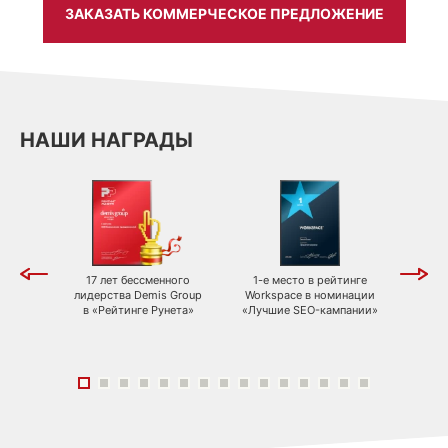
ЗАКАЗАТЬ КОММЕРЧЕСКОЕ ПРЕДЛОЖЕНИЕ
НАШИ НАГРАДЫ
ty
17 лет бессменного
1-е место в рейтинге
3-е 
ndon
лидерства Demis Group
Workspace в номинации
Works
в «Рейтинге Рунета»
«Лучшие SEO-кампании»
«