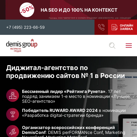
НА SEO И ДО 100% НА КОНТЕКСТ
Реклама. ООО "МАРКЕТИНГ И ОНЛАЙН ПРОДАЖИ". ИНН 9705151710. erid: 2SDnjdiVyD2
+7 (495) 223-66-59
Выберите свой город
Москва
Санкт-Петербург
Диджитал-агентство по
Нижний Новгород
Тамбов
продвижению
сайтов
№ 1 в России
Воронеж
Тула
Бессменный лидер «Рейтинга Рунета»
. 17 лет
Новосибирск
Екатеринбург
подряд занимаем 1-е место в номинации «Лучшее
SEO-агентство»
Самара
Ростов-на-Дону
Победитель RUWARD AWARD 2024
в номинации
Казань
и все регионы РФ
«Разработка digital-стратегии бренда»
Организатор всероссийских конференций
DemisConf
: DEMIS perFORMANce Conf, Marketing