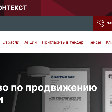
КОНТЕКСТ
ЗА
Отрасли
Акции
Пригласить в тендер
Кейсы
Кл
Нижний Новгород
Тамбов
Самара
Ростов-на-Дону
во по
продвижению
и