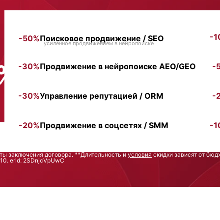
-1
-50%
Поисковое продвижение / SEO
усиленное продвижением в нейропоиске
0%
-30%
Продвижение в нейропоиске AEO/GEO
-
-30%
Управление репутацией / ORM
-
-20%
Продвижение в соцсетях / SMM
-1
аты заключения договора. **Длительность и
условия
скидки зависят от бюд
. erid: 2SDnjcVpUwC