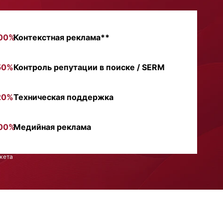
00%
Контекстная реклама**
50%
Контроль репутации в поиске / SERM
20%
Техническая поддержка
00%
Медийная реклама
жета