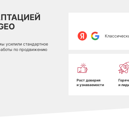
АПТАЦИЕЙ
GEO
Классическ
мы усилили стандартное
 работы по продвижению
Рост доверия
Горяч
и узнаваемости
и лид